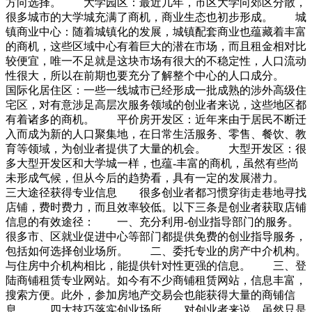
方向选择。 大学园区：最近几年，市区大学向郊区分散，
很多城市的大学城充满了商机，商业生态也初步形成。 城
镇商业中心：随着城镇化的发展，城镇配套商业也蕴藏着丰富
的商机，这些区域中心有着巨大的潜在市场，而且租金相对比
较便宜，唯一不足就是这块市场有很大的不稳定性，人口流动
性很大，所以在前期也要充分了解整个中心的人口成分。
国际化居住区：一些一线城市已经形成一批成熟的涉外高级住
宅区，对有意涉足高层次服务领域的创业者来说，这些地区都
有着诸多的商机。 平价房开发区：近年来由于居民不断迁
入而成为新的人口聚集地，在日常生活服务、零售、餐饮、教
育等领域，为创业者提供了大量的机会。 大型开发区：很
多大型开发区和大学城一样，也蕴-丰富的商机，虽然有些尚
未形成气候，但从今后的趋势看，具有一定的发展潜力。
三大途径获得专业信息 很多创业者都习惯穿街走巷地寻找
店铺，费时费力，而且效率较低。以下三条是创业者获取店铺
信息的有效途径： 一、充分利用-创业指导部门的服务。
很多市、区就业促进中心等部门都提供免费的创业指导服务，
包括如何选择创业场所。 二、委托专业的房产中介机构。
与住房中介机构相比，能提供针对性更强的信息。 三、登
陆商铺租赁专业网站。如今有不少商铺租赁网站，信息丰富，
搜索方便。此外，参加房地产交易会也能获得大量的商铺信
息。 四大技巧落实创业场所 对创业者来说，虽然只是