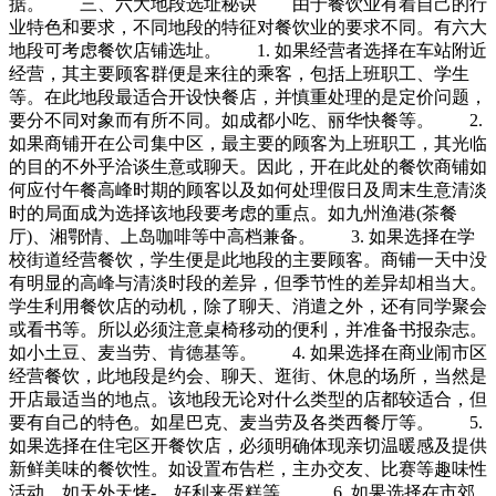
据。 三、六大地段选址秘诀 由于餐饮业有着自己的行
业特色和要求，不同地段的特征对餐饮业的要求不同。有六大
地段可考虑餐饮店铺选址。 1. 如果经营者选择在车站附近
经营，其主要顾客群便是来往的乘客，包括上班职工、学生
等。在此地段最适合开设快餐店，并慎重处理的是定价问题，
要分不同对象而有所不同。如成都小吃、丽华快餐等。 2.
如果商铺开在公司集中区，最主要的顾客为上班职工，其光临
的目的不外乎洽谈生意或聊天。因此，开在此处的餐饮商铺如
何应付午餐高峰时期的顾客以及如何处理假日及周末生意清淡
时的局面成为选择该地段要考虑的重点。如九州渔港(茶餐
厅)、湘鄂情、上岛咖啡等中高档兼备。 3. 如果选择在学
校街道经营餐饮，学生便是此地段的主要顾客。商铺一天中没
有明显的高峰与清淡时段的差异，但季节性的差异却相当大。
学生利用餐饮店的动机，除了聊天、消遣之外，还有同学聚会
或看书等。所以必须注意桌椅移动的便利，并准备书报杂志。
如小土豆、麦当劳、肯德基等。 4. 如果选择在商业闹市区
经营餐饮，此地段是约会、聊天、逛街、休息的场所，当然是
开店最适当的地点。该地段无论对什么类型的店都较适合，但
要有自己的特色。如星巴克、麦当劳及各类西餐厅等。 5.
如果选择在住宅区开餐饮店，必须明确体现亲切温暖感及提供
新鲜美味的餐饮性。如设置布告栏，主办交友、比赛等趣味性
活动。如天外天烤-，好利来蛋糕等。 6. 如果选择在市郊