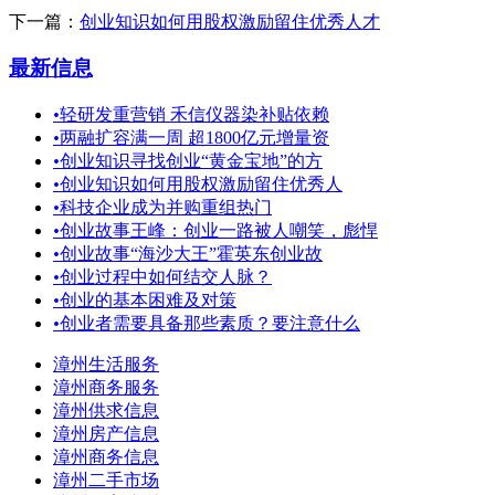
下一篇：
创业知识如何用股权激励留住优秀人才
最新信息
•
轻研发重营销 禾信仪器染补贴依赖
•
两融扩容满一周 超1800亿元增量资
•
创业知识寻找创业“黄金宝地”的方
•
创业知识如何用股权激励留住优秀人
•
科技企业成为并购重组热门
•
创业故事王峰：创业一路被人嘲笑，彪悍
•
创业故事“海沙大王”霍英东创业故
•
创业过程中如何结交人脉？
•
创业的基本困难及对策
•
创业者需要具备那些素质？要注意什么
漳州生活服务
漳州商务服务
漳州供求信息
漳州房产信息
漳州商务信息
漳州二手市场