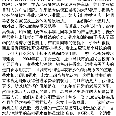
路段经营餐饮，在该地段餐饮店必须设有停车场，并且要有醒
目引人的广告招牌。如果是专供便宜聚餐的大型餐厅，提供有
特色的餐饮将是此地段的营业重点。如大宅门中式酒店、树吧
等各类农家院及主题休闲餐饮场所。 案例解析：选对人，
赚对钱，香水加油站重又飘香 俗话说，水往低处流，货往
高价卖。如果能用更低成本满足同等质量的产品或服务，低价
替代物的出现就会产生赚钱的机会。香水加油站由于省去了高
昂的品牌香水包装费用，在质量同等的情况下，价钱却很低，
而且投资额要比开设-店要小得多。看上去应该是个赚钱的项
目，但为什么宋女士却不久就面临倒闭呢 败：低价好香水
却难卖 2004年初，宋女士在一座中等城市的居民区投资10
万元开办了一家香水加油站，销售散装香水。消费者买回去的
进口香水用完了，可以随时到这里花较少的钱 (与原装的整瓶
香水相比)添加香水。宋女士想当然地认为，这样相对廉价的
香水肯定能够获得普通消费者的欢迎，而且市场更大，获利也
更多。所以她选择的店址是在一个10年前建造的老居民区里。
然而令她万万没想到的是，由于老居民区里居住的大多是普通
工薪人员，他们对香水的消费需求非常少。香水加油站接连几
个月的经营都处于亏损状态，宋女士一筹莫展。 诊断这一
商机之所以做败，最关键的一点就是没有找到合适的客户。香
水加油站里的高档香水价格虽然比-店低，但还涉及一个消费