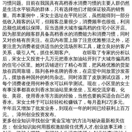
习惯问题。目前在我国具有高档香水消费习惯的主要人群仍然
是生活水平较高的群体，只有选择他们才能保证较高的销售
量。而本案例中，宋女士选址在平民社区，虽然能得到一部分
低收入顾客的认可，但顾客总量很少，消费频率也很低，利润
总额也就难以保障。应当选择大城市偏高档的住宅小区开店。
因为那里的顾客群具备高档香水的消费能力和消费习惯，同时
又对价格有所关注。在店内布置上除了注意优雅整洁之外，还
要注意为消费者提供适当的交流场所和工具，建立良好的客户
关系，吸引人气，抓住长期客户。 在听取了专家的分析以
后，宋女士又投资十几万元把香水加油站开到了大城市偏高档
的住宅小区里。她对店铺进行了精心布置，把风格优雅的货架
放在四周靠墙，陈列各种名牌的香水，在店堂中间放置沙发茶
几，摆放各种国外的时尚杂志。同时添置了皮肤测试仪器，对
每个消费者使用何种香水可以科学测试。现在，小区里的女士
有事没事都喜欢到香水加油站里来坐坐，互相交流穿着、化
妆、美容、使用香水等方面的经验，当然也要购买适合自己的
香水。宋女士终于可以轻轻松松赚钱了，每月盈利2万多元。
半年后又增加了批发业务，到现在一年的时间已经获利上百万
元。。漳州创业投资发布。
更多创业知识寻找创业“黄金宝地”的方法与秘诀最新相关信
息： 创业知识如何用股权激励留住优秀人才,创业故事王峰：