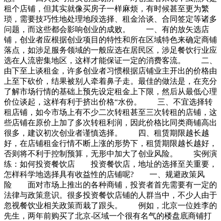
租个店铺，但其实就像买房子一样麻烦，有时候甚至更为繁
琐，需要技巧性地处理地段选择、租金洽谈、合同签定等诸多
问题，而这些都会影响创业的成败。 一、有的放矢选店
铺，创业者应根据创业项目的特性和所在区域特色来确定商铺
落点，如涉足服务领域的一般应选在居民区，涉足餐饮行业应
选在人流密集地区，这样才能保证一定的消费客流。 二、
由下至上谈租金，许多创业者习惯根据店铺业主开出的价格由
上至下砍价，结果被别人牵着鼻子走。最佳的做法是，在充分
了解市场行情的基础上预先设定租金上下限，然后从最低心理
价位谈起，这样有利于挤出价格“水份。 三、不宜选择转
租店铺，如今市场上有不少二次转租甚至三次转租的店铺，这
些店铺在原价上加了多次转租利润，因此价格比同类商铺高出
很多，建议初次创业者谨慎选择。 四、租赁期限越长越
好，在店铺租金行情不断上涨的形势下，租赁期限越长越好，
否则将不利于控制预算，无形中加大了创业风险。 实例演
练：如何投资餐饮店 投资餐饮店，地址的选择至关重要，
怎样科学地选择具有收益性的店铺呢? 一、规避政策风
险 面对市场上推出的各种商铺，投资者首先需要有一定的
法律与政策意识。很多投资餐饮店铺的人群当中，不少人由于
忽视餐饮业相关政策而栽了跟头。 例如，北京一位姓李的
先生，两年前购买了北京-区域一个很有名气的楼盘底商铺打