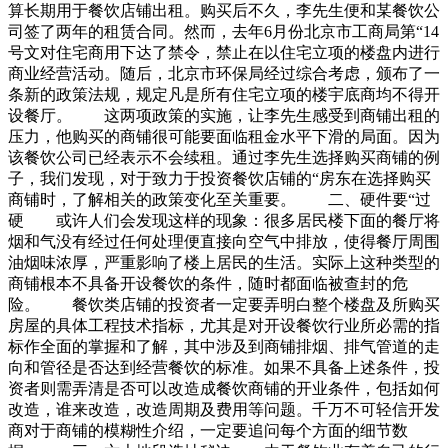
算长期用于餐饮店铺出租。购买后不久，李先生便和某餐饮公
司签了两年的租赁合同。然而，去年6月份北京市工商局第“14
号文对住宅商用下达了禁令，禁止在以住宅立项的楼盘内进行
商业经营活动。随后，北京市环保局经过综合考虑，颁布了一
条新的政策法规，规定凡是所有住宅立项的楼宇底商均不得开
设餐厅。 这两项政策的实施，让李先生感受到商铺出租的
压力，他购买的商铺很可能要面临租金水平下滑的局面。因为
该餐饮公司已经表示不会续租。通过李先生选择购买商铺的例
子，我们发现，对于致力于投资餐饮店铺的“房东在选择购买
商铺时，了解相关的政策变化至关重要。 二、硬件要“过
硬 或许人们会发现这样的现象：很多居民楼下面的餐厅将
烟和气没有经过任何处理便直接向空气中排放，使得餐厅周围
油烟味浓厚，严重影响了楼上居民的生活。实际上这种类型的
商铺根本不具备开设餐饮的条件，随时都面临被查封的危
险。 餐饮类店铺的投资者一定要弄明白整个楼盘及所购买
房屋的具体工程技术指标，尤其是对开设餐饮行业所必需的指
标作全面的掌握和了解，其中涉及到商铺排烟、排气管道的走
向和管径是否达到经营餐饮的标准。如果不具备上述条件，投
资者则需弄清是否可以改造成餐饮商铺的开业条件，包括如何
改造，谁来改造，改造周期及费用等问题。千万不可轻信开发
商对于商铺的模糊性介绍，一定要追问每个方面的细节数