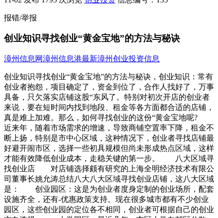
报错/举报
创业知识寻找创业“黄金宝地”的方法与秘诀
漳州信息网
漳州信息港
最新漳州创业投资信息
创业知识寻找创业“黄金宝地”的方法与秘诀，创业知识：常有
创业者抱怨，项目确定了，资金到位了，合作人找好了，万事
具备，只欠落实店铺这股“东风了。特别对初次开店的创业者
来说，要在短时间内找到地段、租金等各方面都合适的店铺，
真是难上加难。那么，如何寻找创业的这份“黄金宝地呢?
近来年，随着市场需求的增速，导致商铺空置率下降，租金不
断上扬，特别是市中心区域，这种情况下，创业者寻找店铺最
好避开闹市区，选择一些初具规模但尚未形成热点区域，这样
才能有效降低创业成本，走稳关键的第一步。 八大区域寻
找创业店 对店铺选择颇有研究的上海全明经济技术有限公
司董事长姚允涛总结八大八大区域寻找创业店铺，这八大区域
是： 创业园区：这是为创业者度身定制的创业场所，配套
设施齐全，还有-优惠政策支持。现在很多城市都有不少创业
园区，这些创业园的定位各不相同，创业者可根据自己的创业