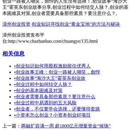
创业一路被人嘲笑，彪悍的人生没有选择！,创业故事“海沙大
王”霍英东创业故事分享,创业过程中如何结交人脉？,创业的基
本困难及对策,创业者需要具备那些素质？要注意什么？,
漳州创业投资
创业知识寻找创业“黄金宝地”的方法与秘诀
漳州创业投资发布平
台:http://www.chazhanbao.com/chuangye/135.html
相关信息
•
创业知识如何用股权激励留住优秀人
•
创业故事王峰：创业一路被人嘲笑，彪悍
•
创业故事“海沙大王”霍英东创业故
•
创业过程中如何结交人脉？
•
创业的基本困难及对策
•
创业者需要具备那些素质？要注意什么
•
创业过程中易遇到的五大风险
•
创业者，不仅要学会选择，还要懂得套路
•
小资本怎么创业？小资本创业好项目
上一篇：
两融扩容满一周 超1800亿元增量资金“候场”