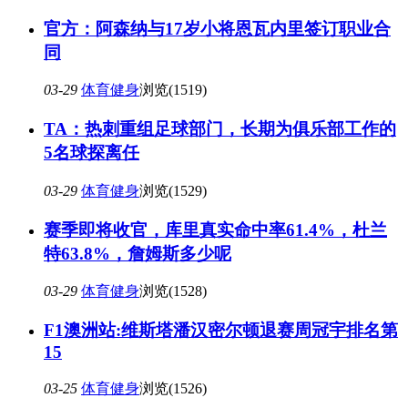
官方：阿森纳与17岁小将恩瓦内里签订职业合
同
03-29
体育健身
浏览(1519)
TA：热刺重组足球部门，长期为俱乐部工作的
5名球探离任
03-29
体育健身
浏览(1529)
赛季即将收官，库里真实命中率61.4%，杜兰
特63.8%，詹姆斯多少呢
03-29
体育健身
浏览(1528)
F1澳洲站:维斯塔潘汉密尔顿退赛周冠宇排名第
15
03-25
体育健身
浏览(1526)