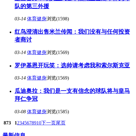
队的第三外援
03-14
体育健身
浏览(1598)
红鸟澄清出售米兰传闻：我们没有与任何投资
者商讨
03-14
体育健身
浏览(1569)
罗伊基恩开玩笑：选帅请考虑我和索尔斯克亚
03-14
体育健身
浏览(1569)
瓜迪奥拉：我们是一支有信念的球队将与皇马
拜仁争冠
03-08
体育健身
浏览(1585)
873
1
2
3
4
5
6
7
8
9
10
下一页
尾页
最新信息