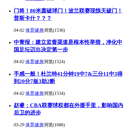
门将！80米轰破球门！波兰联赛现惊天破门！
普斯卡什？？？
04-02
体育健身
浏览(1536)
中青报：建立监督渠道是根本性举措，净化中
国足坛迈出决定第一步
04-02
体育健身
浏览(1524)
手感一般！杜兰特41分钟19中7&三分11中3得
到20分7板3助2断
04-02
体育健身
浏览(1534)
赵睿：CBA联赛球权都在外援手里，影响国内
后卫的进步
03-29
体育健身
浏览(1686)