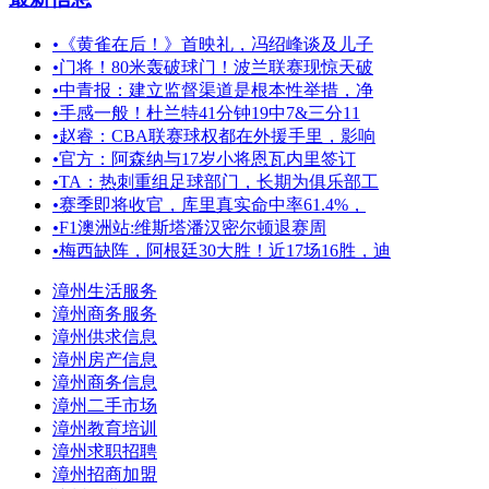
•
《黄雀在后！》首映礼，冯绍峰谈及儿子
•
门将！80米轰破球门！波兰联赛现惊天破
•
中青报：建立监督渠道是根本性举措，净
•
手感一般！杜兰特41分钟19中7&三分11
•
赵睿：CBA联赛球权都在外援手里，影响
•
官方：阿森纳与17岁小将恩瓦内里签订
•
TA：热刺重组足球部门，长期为俱乐部工
•
赛季即将收官，库里真实命中率61.4%，
•
F1澳洲站:维斯塔潘汉密尔顿退赛周
•
梅西缺阵，阿根廷30大胜！近17场16胜，迪
漳州生活服务
漳州商务服务
漳州供求信息
漳州房产信息
漳州商务信息
漳州二手市场
漳州教育培训
漳州求职招聘
漳州招商加盟