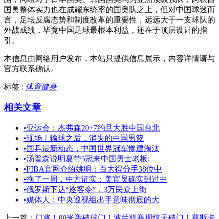
国奥整体实力也在成耀东统率的国奥队之上，但对中国球迷而
言，足坛反腐态势和制度改革的重要性，远远大于一支球队的
外战成绩，毕竟中国足球最根本利益，还在于顶层设计的指
引。
本信息由网络用户发布，
本站只提供信息展示，内容详情请与
官方联系确认。
标签 :
体育健身
相关文章
•
亚运会：杰弗森20+7约旦大胜中国台北
•
现场｜输球之后，消失的中国男篮
•
国乒最新动态，中国世界冠军惨遭淘汰
•
汤普森说明夏带5冠来中国勇士老板:
•
FIBA官网介绍姚明：百大得分手38位中
•
拖了一周，中方证实：美官员确实到过中
•
俄罗斯下达“逐客令”，3万民众上街
•
媒体人：中央巡视组出手意味彻底的大
上一篇：
门将！80米轰破球门！波兰联赛现惊天破门！普斯卡