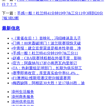
什？？？
下一篇：
手感一般！杜兰特41分钟19中7&三分11中3得到20分
7板3助2断
最新信息
•
《黄雀在后！》首映礼，冯绍峰谈及儿子
•
门将！80米轰破球门！波兰联赛现惊天破
•
中青报：建立监督渠道是根本性举措，净
•
手感一般！杜兰特41分钟19中7&三分11
•
赵睿：CBA联赛球权都在外援手里，影响
•
官方：阿森纳与17岁小将恩瓦内里签订
•
TA：热刺重组足球部门，长期为俱乐部工
•
赛季即将收官，库里真实命中率61.4%，
•
F1澳洲站:维斯塔潘汉密尔顿退赛周
•
梅西缺阵，阿根廷30大胜！近17场16胜，迪
漳州生活服务
漳州商务服务
漳州供求信息