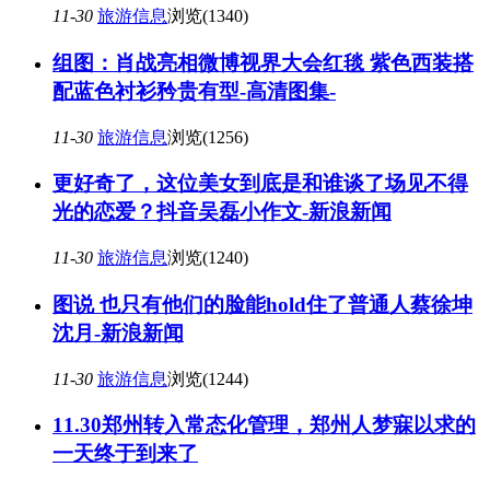
11-30
旅游信息
浏览(1340)
组图：肖战亮相微博视界大会红毯 紫色西装搭
配蓝色衬衫矜贵有型-高清图集-
11-30
旅游信息
浏览(1256)
更好奇了，这位美女到底是和谁谈了场见不得
光的恋爱？抖音吴磊小作文-新浪新闻
11-30
旅游信息
浏览(1240)
图说 也只有他们的脸能hold住了普通人蔡徐坤
沈月-新浪新闻
11-30
旅游信息
浏览(1244)
11.30郑州转入常态化管理，郑州人梦寐以求的
一天终于到来了