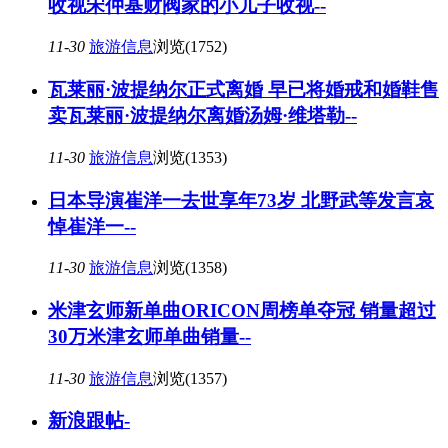
收视宋仲基财阀家的小儿子收视--
11-30
旅游信息
浏览(1752)
瓦莱丽·波提纳尔正式离婚 早已将婚戒和婚鞋售
卖瓦莱丽·波提纳尔离婚汤姆·维塔勒--
11-30
旅游信息
浏览(1353)
日本导演崔洋一去世享年73岁 北野武等发言哀
悼崔洋一--
11-30
旅游信息
浏览(1358)
米津玄师新单曲ORICON周榜单夺冠 销量超过
30万米津玄师单曲销量--
11-30
旅游信息
浏览(1357)
新浪跟帖-