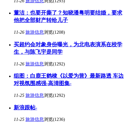
11-26
旅游信息
浏览(1293)
董洁：也要开撕了？知晓潘粤明要结婚，要求
他把全部财产转给儿子
11-26
旅游信息
浏览(1208)
买超约会对象身份曝光，为北电表演系在校学
生，与陈飞宇是同学
11-26
旅游信息
浏览(1292)
组图：白鹿王鹤棣《以爱为营》最新路透 车边
对视氛围感强-高清图集-
11-25
旅游信息
浏览(1292)
新浪跟帖-
11-25
旅游信息
浏览(1236)