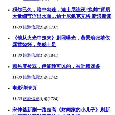
积怨已久，暗中勾连，迪士尼连夜“换帅”背后
大量细节浮出水面…迪士尼佩克艾格-新浪新闻
11-30
旅游信息
浏览(1737)
《他从火光中走来》剧照曝光，黄景瑜张婧仪
露营烧烤，美感十足
11-30
旅游信息
浏览(1841)
蹭热度被骂，伊能静可以的，被吐槽戏多
11-30
旅游信息
浏览(1742)
电影详情页
11-30
旅游信息
浏览(1724)
宋仲基新剧一路走高《财阀家的小儿子》刷新