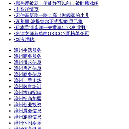
•
蹭热度被骂，伊能静可以的，被吐槽戏多
•
电影详情页
•
宋仲基新剧一路走高《财阀家的小儿
•
瓦莱丽·波提纳尔正式离婚 早已将
•
日本导演崔洋一去世享年73岁 北野
•
米津玄师新单曲ORICON周榜单夺冠
•
新浪跟帖-
漳州生活服务
漳州商务服务
漳州供求信息
漳州房产信息
漳州商务信息
漳州二手市场
漳州教育培训
漳州求职招聘
漳州招商加盟
漳州创业投资
漳州展会信息
漳州旅游信息
漳州休闲娱乐
漳州体育健身