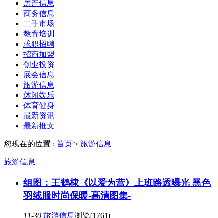
房产信息
商务信息
二手市场
教育培训
求职招聘
招商加盟
创业投资
展会信息
旅游信息
休闲娱乐
体育健身
最新资讯
最新推文
您现在的位置 :
首页
>
旅游信息
旅游信息
组图：王鹤棣《以爱为营》上班路透曝光 黑色
羽绒服时尚保暖-高清图集-
11-30
旅游信息
浏览(1761)