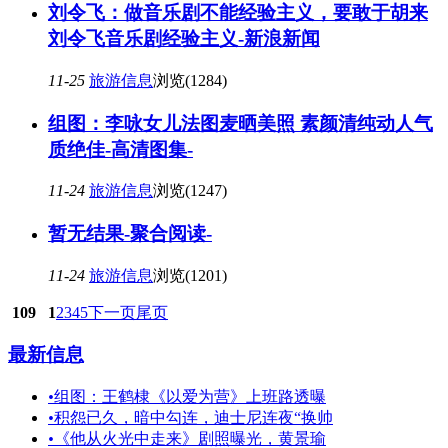
刘令飞：做音乐剧不能经验主义，要敢于胡来
刘令飞音乐剧经验主义-新浪新闻
11-25
旅游信息
浏览(1284)
组图：李咏女儿法图麦晒美照 素颜清纯动人气
质绝佳-高清图集-
11-24
旅游信息
浏览(1247)
暂无结果-聚合阅读-
11-24
旅游信息
浏览(1201)
109
1
2
3
4
5
下一页
尾页
最新信息
•
组图：王鹤棣《以爱为营》上班路透曝
•
积怨已久，暗中勾连，迪士尼连夜“换帅
•
《他从火光中走来》剧照曝光，黄景瑜