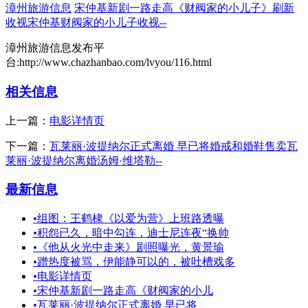
漳州旅游信息
宋仲基新剧一路走高《财阀家的小儿子》刷新
收视宋仲基财阀家的小儿子收视--
漳州旅游信息发布平
台:http://www.chazhanbao.com/lvyou/116.html
相关信息
上一篇：
电影详情页
下一篇：
瓦莱丽·波提纳尔正式离婚 早已将婚戒和婚鞋售卖瓦
莱丽·波提纳尔离婚汤姆·维塔勒--
最新信息
•
组图：王鹤棣《以爱为营》上班路透曝
•
积怨已久，暗中勾连，迪士尼连夜“换帅
•
《他从火光中走来》剧照曝光，黄景瑜
•
蹭热度被骂，伊能静可以的，被吐槽戏多
•
电影详情页
•
宋仲基新剧一路走高《财阀家的小儿
•
瓦莱丽·波提纳尔正式离婚 早已将