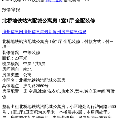
报错/举报
北桥地铁站汽配城公寓房 1室1厅 全配装修
漳州信息网
漳州信息港
最新漳州房产信息信息
北桥地铁站汽配城公寓房 1室1厅 全配装修，
付款方式：
付三
押一
装修情况：
中等装修
面积：
23平米
楼层概况：
中层 / 共5层
房间朝向：
南北
房屋类型：
公寓
小区名：
北桥地铁站汽配城公寓房
具体地点：
沪闵路2660号
房屋配置：
床,空调,冰箱,洗衣机,热水器,宽带,独立卫生间,可做
饭
整套出租北桥地铁站汽配城公寓房，小区地处闵行沪闵路2660
号，1室1厅1卫面积为30平米，本楼层共5层，本房间处于3
层，房屋整体朝向朝南北，中等装修房，房屋配套设施有床、