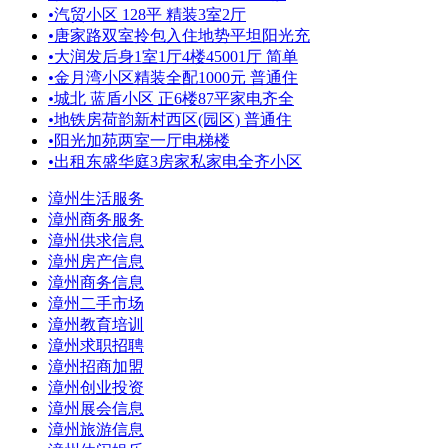
•
汽贸小区 128平 精装3室2厅
•
唐家路双室拎包入住地势平坦阳光充
•
大润发后身1室1厅4楼45001厅 简单
•
金月湾小区精装全配1000元 普通住
•
城北 蓝盾小区 正6楼87平家电齐全
•
地铁房荷韵新村西区(园区) 普通住
•
阳光加苑两室一厅电梯楼
•
出租东盛华庭3房家私家电全齐小区
漳州生活服务
漳州商务服务
漳州供求信息
漳州房产信息
漳州商务信息
漳州二手市场
漳州教育培训
漳州求职招聘
漳州招商加盟
漳州创业投资
漳州展会信息
漳州旅游信息