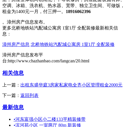
空调、冰箱、洗衣机、热水器、宽带、独立卫生间、可做饭，
租金为1400元一月，付三押一。
18916062396
。漳州房产信息发布。
更多北桥地铁站汽配城公寓房 1室1厅 全配装修最新相关信
息：
漳州房产信息
北桥地铁站汽配城公寓房 1室1厅 全配装修
漳州房产信息发布平
台:http://www.chazhanbao.com/fangcan/20.html
相关信息
上一篇：
出租东盛华庭3房家私家电全齐小区管理租金2000元
下一篇：
返回列表
最新信息
•
河东富强小区小二楼133平精装修带
•
滨河苑小区 一室两厅 80m 新装修