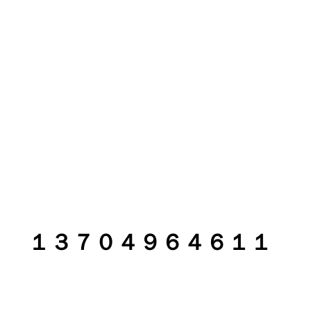
 １３７０４９６４６１１