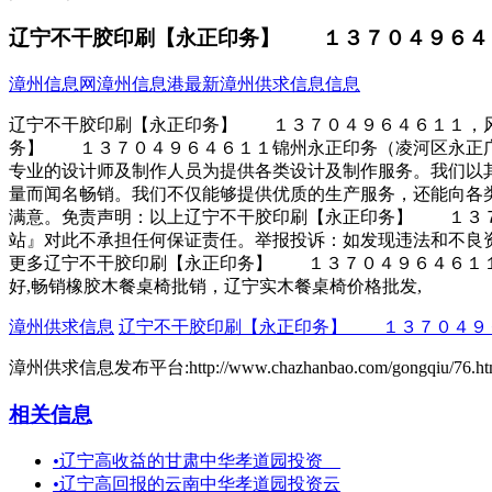
辽宁不干胶印刷【永正印务】 １３７０４９６４
漳州信息网
漳州信息港
最新漳州供求信息信息
辽宁不干胶印刷【永正印务】 １３７０４９６４６１１，风
务】 １３７０４９６４６１１锦州永正印务（凌河区永正广
专业的设计师及制作人员为提供各类设计及制作服务。我们以
量而闻名畅销。我们不仅能够提供优质的生产服务，还能向各
满意。免责声明：以上辽宁不干胶印刷【永正印务】 １３７
站』对此不承担任何保证责任。举报投诉：如发现违法和不良
更多辽宁不干胶印刷【永正印务】 １３７０４９６４６１１
好,畅销橡胶木餐桌椅批销，辽宁实木餐桌椅价格批发,
漳州供求信息
辽宁不干胶印刷【永正印务】 １３７０４９
漳州供求信息发布平台:http://www.chazhanbao.com/gongqiu/76.ht
相关信息
•
辽宁高收益的甘肃中华孝道园投资
•
辽宁高回报的云南中华孝道园投资云