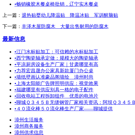
•
畅销橡胶木餐桌椅批销，辽宁实木餐桌
上一篇：
退热贴婴幼儿降温贴 降温冰贴 军训醒脑贴
下一篇：
丰泽木屋防腐木 大量出售耐用的防腐木
最新信息
•
江门水标贴加工：可信赖的水标贴加工
•
西宁陶瓷轴承定做：规模大的陶瓷轴承
•
平凉厨房设备生产厂家｜甘肃哪里有高
•
力荐宏昌晟办公家具新款厦门办公桌
•
墙纸壁画认准豪品阁墙绘 漳州时尚
•
上海太阳能广告牌照明供应：视觉效果
•
福建哪里有供应别具一格的电子配件
•
回收电站工程拆卸组件＿优质的电池片
•
聊城Ｑ３４５Ｂ无缝钢管厂家相关资讯：阿坝Ｑ３４５
•
４０流化棒５０流化棒生产厂家——聊城提供
漳州生活服务
漳州商务服务
漳州供求信息