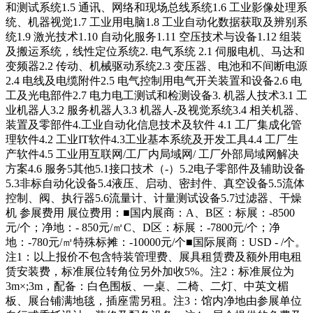
和测试系统1.5 通讯、网络和现场总线系统1.6 工业影像处理系
统、机器视觉1.7 工业用电脑1.8 工业自动化数据获取及辨别系
统1.9 激光技术1.10 自动化服务1.11 空压技术与设备1.12 组装
及搬运系统，线性定位系统2. 电气系统 2.1 伺服电机、马达和
变频器2.2 传动、机械驱动系统2.3 变压器、电池和不间断电源
2.4 电线及电缆附件2.5 电气控制用电气开关装置和设备2.6 电
工及光电部件2.7 电力电工测试和检测设备3. 机器人技术3.1 工
业机器人3.2 服务机器人3.3 机器人-及视觉系统3.4 相关机器、
装置及零部件4.工业自动化信息技术及软件 4.1 工厂集成化管
理软件4.2 工业IT软件4.3工业基本系统及开发工具4.4 工厂生
产软件4.5 工业用互联网/工厂内局域网/ 工厂外部局域网解决
方案4.6 服务5其他5.1接口技术（-）5.2电子零部件及辅助设备
5.3非标自动化设备5.4液压、启动、密封件、真空设备5.5流体
控制、阀、执行器5.6流量计、计量测试设备5.7过滤器、干燥
机 参展费用 展位费用：■国内展商：A、B区：标展：-8500
元/个；净地：- 850元/㎡C、D区：标展：-7800元/个；净
地：-780元/㎡特殊标摊：-10000元/个■国际展商：USD - /个。
注1：以上报价不包含特装管理费、展具租赁费及额外用电租
赁安装费，标准展位转角位另外加收5%。注2：标准展位为
3m×;3m，配备：白色围板、一桌、二椅、二灯、中英文楣
板、展台铺满地毯，插座需另租。注3：馆内净地由参展单位