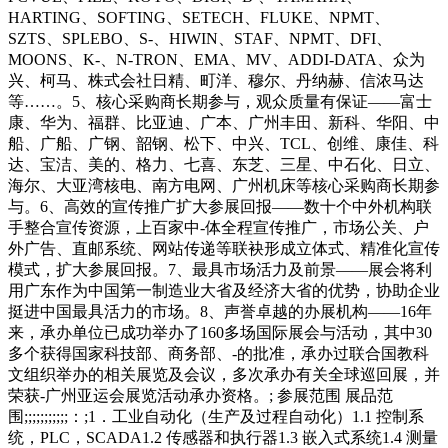
HARTING、SOFTING、SETECH、FLUKE、NPMT、
SZTS、SPLEBO、S-、HIWIN、STAF、NPMT、DFI、
MOONS、K-、N-TRON、EMA、MV、ADDI-DATA、众为
兴、柯马、株式会社日精、町洋、穆尔、丹纳赫、信浓马达
等……。5、核心采购商长期参与，观众质量有保证——富士
康、华为、福群、比亚迪、广本、广州丰田、新科、华阳、中
船、广船、广钢、韶钢、松下、中兴、TCL、创维、康佳、科
达、宝洁、美的、格力、七喜、东芝、三星、中石化、日立、
海尔、大亚湾核电、南方电网、广州机床等核心采购商长期参
与。6、高效的宣传推广扩大参展回报——数十个中外机构联
手整合宣传资源，上百家中-体全程宣传推广，市场公关、户
外广告、直邮系统、网站传递等联袂形成立体式、精准化宣传
模式，扩大参展回报。7、最具市场活力及前景——展会将利
用广东作为中国第一制造业大省及经济大省的优势，协助企业
挺进中国最具活力的市场。8、声誉卓越的办展机构——16年
来，承办单位已成功举办了160多场国际展会与活动，其中30
多个获得国家科技部、商务部、-的批准，承办过联合国教科
文组织举办的相关展览及会议，多次承办有关全球巡回展，并
荣获-广州亚运会展览活动承办资格。; 参展范围 展品范
围;;;;;;;;;;;：;1．工业自动化（生产及过程自动化）1.1 控制系
统，PLC，SCADA1.2 传感器和执行器1.3 嵌入式系统1.4 测量