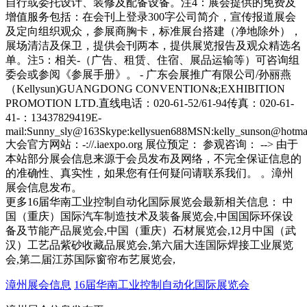
自行或委托设计、装修及配备设备。注4：展会提供的免费及
增值服务包括：在会刊上登录300字公司简介，宣传报道展会
及定向组织观众，参展商胸卡，标准展台搭建（净地除外），
展场清洁及保卫，提供会刊两本，提供展览报告及观众精选名
单。注5：相关-（广告、租赁、住宿、展品运输等）可咨询组
委会或参阅《参展手册》。 - 广东会展推广有限公司/孙丽燕
（Kellysun)GUANGDONG CONVENTION&;EXHIBITION
PROMOTION LTD.直线电话：020-61-52/61-94传真：020-61-
41-：13437829419E-
mail:Sunny_sly@163Skype:kellysuen688MSN:kelly_sunson@hotm
大会官方网站：-://.iaexpo.org 展位预定： 参观咨询： --> 由于
本站部分展会信息来源于会员发布及网络，不完全保证信息的
的准确性、真实性，如果您有任何疑问请联系我们。 。漳州
展会信息发布。
更多16届华南工业控制自动化国际展览会最新相关信息： 中
国（重庆）国际汽车制造技术及装备展览会,中国国际环保设
备及节能产品展览会,中国（重庆）石材展览会,12月中国（武
汉）工艺品紫砂收藏品展览会,第六届大连国际焊接工业展览
会,第二届江苏国际窗帘布艺展览会,
漳州展会信息
16届华南工业控制自动化国际展览会