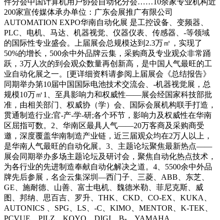
件分会中国计算机用户协会自动化分会……10余家专业机构近
200家宣传媒体承办单位：广东会展推广有限公司
AUTOMATION EXPO华南自动化展 是工控设备、变频器、
PLC、电机、马达、机器视觉、仪器仪表、传感器、-等领域
的国际性专业盛会。上届展会总规模达到2.3万㎡，实现了
50%的增长，500余中外品牌云集，采购商及专业观众非常踊
跃，3万人次的到会观众数量再创新高，是中国人气最旺的工
业自动化展之一。[更详细资料请参阅上届展会《总结报告》
同期举办第10届中国国际电池技术交流会、-机器视觉展，总
规模10万㎡1、至具影响力和权威性——展会经国家科技部批
准，由相关部门、权威协（学）会、国际会展机构联手打造，
贯通制造行业;官-产-学-研;各个环节，影响力及权威性在华南
区屈指可数。2、华南区最具人气——20万客商及采购商受
邀，深度覆盖华南制造产业链，近三届观众均在2万人以上，
是华南人气最旺的自动化展。3、主题论坛聚焦最新热点——
展会同期举办多场主题论坛及研讨会，聚焦自动化热点技术，
为各行业的先进制造奉献自动化解决之道。4、5500余中外品
牌先后参展，名企云集深圳—西门子、三菱、ABB、东芝、
GE、施耐德、山善、富士电机、魏德米勒、菲尼克斯、威
图、邦纳、思百吉、罗升、THK、CKD、CO-EX、KUKA、
AUTONICS 、SPG、LS、-C、KIMO、MENTOR、K-TEK、
PCVUE、PILZ、KOYO、DIGI、B-、YAMAHA、