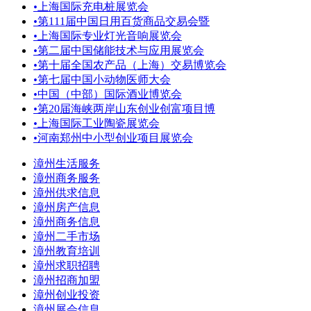
•
上海国际充电桩展览会
•
第111届中国日用百货商品交易会暨
•
上海国际专业灯光音响展览会
•
第二届中国储能技术与应用展览会
•
第十届全国农产品（上海）交易博览会
•
第七届中国小动物医师大会
•
中国（中部）国际酒业博览会
•
第20届海峡两岸山东创业创富项目博
•
上海国际工业陶瓷展览会
•
河南郑州中小型创业项目展览会
漳州生活服务
漳州商务服务
漳州供求信息
漳州房产信息
漳州商务信息
漳州二手市场
漳州教育培训
漳州求职招聘
漳州招商加盟
漳州创业投资
漳州展会信息