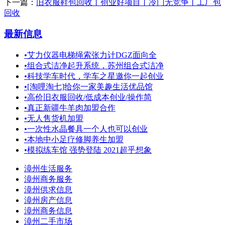
下一篇：
旧衣服鞋包回收丨创业好项目丨冷门无竞争丨工厂包
回收
最新信息
•
艾力仪器电梯绳索张力计DGZ面向全
•
组合式洁净起升系统，苏州组合式洁净
•
科技学车时代，学车之星邀你一起创业
•
[淘哩淘七]给你一家美趣生活优品馆
•
高价旧衣服回收/低成本创业/操作简
•
真正新疆牛羊肉加盟合作
•
无人售货机加盟
•
一次性水晶餐具一个人也可以创业
•
本地中小足疗修脚养生加盟
•
模拟练车馆 强势登陆 2021超乎想象
漳州生活服务
漳州商务服务
漳州供求信息
漳州房产信息
漳州商务信息
漳州二手市场