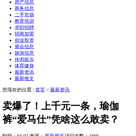
房产信息
商务信息
二手市场
教育培训
求职招聘
招商加盟
创业投资
展会信息
旅游信息
休闲娱乐
体育健身
最新资讯
最新推文
您现在的位置 :
首页
>
最新资讯
卖爆了！上千元一条，瑜伽
裤“爱马仕”凭啥这么敢卖？
时间：04-02
来源：
最新资讯
访问次数：1669