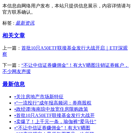
本信息由网络用户发布，
本站只提供信息展示，内容详情请与
官方联系确认。
标签 :
最新资讯
相关文章
上一篇：
首批10只A50ETF联接基金发行大战开启｜ETF深观
察
下一篇：
“不让中信证券赚佣金”！有大V晒图注销证券账户，
不少网友声援
最新信息
•
关注房地产市场新特征
•
“一流投行”成年报高频词：券商股权
•
政经谭|海南琼中放宽住房限购政策
•
首批10只A50ETF联接基金发行大战开
•
卖爆了！上千元一条，瑜伽裤“爱马仕”
•
“不让中信证券赚佣金”！有大V晒图