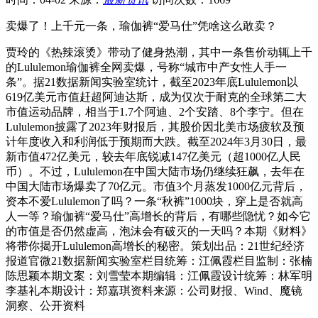
卖爆了！上千元一条，瑜伽裤“爱马仕”凭啥这么敢卖？
贾玲的《热辣滚烫》带动了健身热潮，其中一条售价动辄上千
的Lululemon瑜伽裤全网卖爆，号称“城市中产女性人手一
条”。据21数据新闻实验室统计，截至2023年底Lululemon以
619亿美元市值赶超阿迪达斯，成为仅次于耐克的全球第二大
市值运动品牌，相当于1.7个阿迪、2个安踏、8个李宁。但在
Lululemon披露了2023年财报后，其股价因北美市场疲软及预
计年度收入和利润低于预期而大跌。截至2024年3月30日，最
新市值472亿美元，较去年底锐减147亿美元（超1000亿人民
币）。不过，Lululemon在中国大陆市场仍继续狂飙，去年在
中国大陆市场爆卖了70亿元。市值3个月蒸发1000亿元背后，
资本不爱Lululemon了吗？一条“秋裤”1000块，穿上是否就高
人一等？瑜伽裤“爱马仕”高增长的背后，有哪些隐忧？如今它
的市值是否仍然虚高，泡沫会有破灭的一天吗？本期《财料》
将带你揭开Lululemon高增长的秘密。策划出品：21世纪经济
报道官微21数据新闻实验室栏目统筹：江佩霞栏目监制：张楠
陈思颖本期文案：刘雪莹本期编辑：江佩霞设计统筹：林军明
李基礼本期设计：郑嘉琪资料来源：公司财报、Wind、魔镜
洞察、公开资料