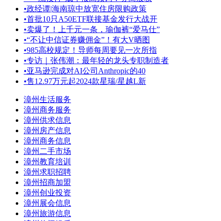
•
政经谭|海南琼中放宽住房限购政策
•
首批10只A50ETF联接基金发行大战开
•
卖爆了！上千元一条，瑜伽裤“爱马仕”
•
“不让中信证券赚佣金”！有大V晒图
•
985高校规定！导师每周要见一次所指
•
专访｜张伟潮：最年轻的龙头专职制造者
•
亚马逊完成对AI公司Anthropic的40
•
售12.97万元起2024款星瑞/星越L新
漳州生活服务
漳州商务服务
漳州供求信息
漳州房产信息
漳州商务信息
漳州二手市场
漳州教育培训
漳州求职招聘
漳州招商加盟
漳州创业投资
漳州展会信息
漳州旅游信息