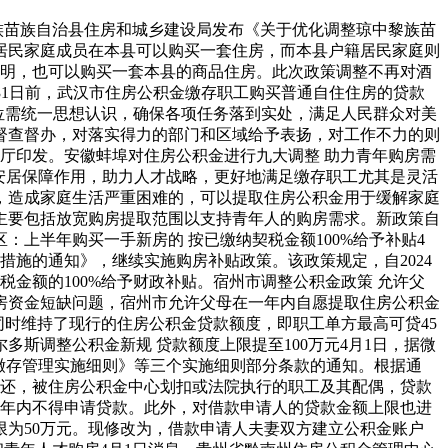
黎族苗族自治县住房和城乡建设局发布《关于优化调整琼中黎族苗
居民家庭成员在本县可以购买一套住房，而本县户籍居民家庭则
证明，也可以购买一套本县的商品住房。此次政策调整不再对酒
月31日前，武汉市住房公积金缴存职工购买普通自住住房的贷款
位需统一思想认识，确保各项任务落到实处，满足人民群众对美
督查督办，对落实得力的部门和区域给予表扬，对工作不力的则
厅印发。安徽蚌埠对住房公积金进行九大调整 助力青年购房需
的安居保障作用，助力人才战略，更好地满足缴存职工尤其是灵活
，造成家庭生活严重困难的，可以提取住房公积金用于缓解家庭
主要包括放宽购房提取范围以支持青年人的购房需求。新政策自
上半年购买一手新房的 按已缴纳契税金额100%给予补贴4
施的通知》，继续实施购房补贴政策。该政策规定，自2024
税金额的100%给予财政补贴。宿州市调整公积金政策 允许父
房资金短缺问题，宿州市允许父母在一年内自愿提取住房公积金
同时维持了现行的住房公积金贷款额度，即职工单方最高可贷45
斯调整公积金新规 贷款额度上限提至100万元4月1日，据微
缴存管理实施细则》等三个实施细则部分条款的通知。根据通
偿还，被住房公积金中心划扣或法院执行的职工及其配偶，贷款
5年内不得申请贷款。此外，对借款申请人的贷款金额上限也进
限为50万元。现修改为，借款申请人夫妻双方建立公积金账户