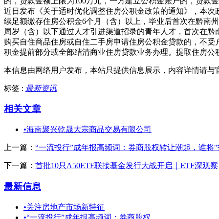
的，贷款金额上限为100万元，一方建立公积金账户的，贷款
近日发布《关于适时优化调整住房公积金政策的通知》，本次政策
续足额缴存住房公积金6个月（含）以上，毕业后首次在黔南州
周岁（含）以下通过人才引进渠道招录的青年人才，首次在黔
购买自住商品住房或自住二手房申请住房公积金贷款的，不受
积金提前部分或全部结清商业住房贷款业务办理。提取住房公
本信息由网络用户发布，
本站只提供信息展示，内容详情请与
标签 :
最新资讯
相关文章
•
海南聚兴乾晟大宗商品交易有限公司
上一篇：
“一流投行”成年报高频词：券商股权转让潮起，谁将"
下一篇：
首批10只A50ETF联接基金发行大战开启｜ETF深观察
最新信息
•
关注房地产市场新特征
•
“一流投行”成年报高频词：券商股权