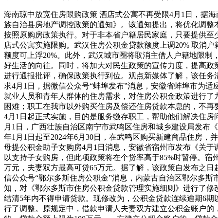
海南琼中放宽住房限购政策 酒店式公寓不再受限4月1日，据
族自治县房地产调控政策的通知》。该通知提出，将优化调整
按照原购房政策执行。对于非本省户籍居民家庭，只要提供至少
店式公寓实施限购。武汉住房公积金贷款额度上调20% 取消户
额度可上浮20%。此外，武汉城市圈将取消主借人户籍地限
好生活的向往。同时，将加大对民生政策的宣传力度，提高政
进行通报批评，确保政策执行到位。观点新媒体了解，该任务清
求4月1日，据微信公众号“蚌埠发布”消息，安徽省蚌埠市为
就业人员和青年人群体的住房需求，对住房公积金政策进行了
困难；职工在我市以外购买住房及偿还住房贷款本息的，不再
4月1日起正式实施，目的是服务缴存职工，帮助他们解决住房
月1日，广西壮族自治区南宁市武鸣区住房和城乡建设局发布《
年1月1日起至2024年6月30日，在武鸣区购买新建商品住
母提公积金助子女购房4月1日消息，安徽省宿州市发布《关
以支持子女购房，但此项政策将在个贷率高于85%时暂停。宿
万元，夫妻双方最高可贷65万元。据了解，该政策自发布之日
信公众号“鄂尔多斯住房公积金”消息，内蒙古自治区鄂尔多
知，对《鄂尔多斯市住房公积金贷款管理实施细则》进行了修
结清5年内不得申请贷款。现修改为，公积金贷款连续逾期6期
行了调整。原规定中，借款申请人夫妻双方建立公积金账户的，