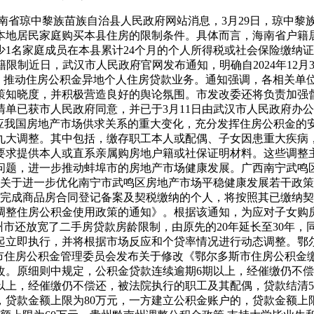
海南省琼中黎族苗族自治县人民政府网站消息，3月29日，琼中
本地居民家庭购买本县住房的限制条件。具体而言，海南省户籍
1名家庭成员在本县累计24个月的个人所得税或社会保险缴纳
籍限制近日，武汉市人民政府官网发布通知，明确自2024年12
制，推动住房公积金异地个人住房贷款业务。通知强调，各相关单
策知晓度，并积极营造良好的舆论氛围。市发改委还将负责加强
单已获市人民政府同意，并已于3月11日由武汉市人民政府办公
适应我国房地产市场供求关系的重大变化，充分发挥住房公积金
九大调整。其中包括，缴存职工本人或配偶、子女因患重大疾病
要求提供本人或直系亲属购房地户籍或社保证明材料。这些调整
问题，进一步推动蚌埠市的房地产市场健康发展。广西南宁武鸣区：
关于进一步优化南宁市武鸣区房地产市场平稳健康发展若干政策措
房，并完成商品房合同登记备案及契税缴纳的个人，将按照其已缴纳契
于调整住房公积金使用政策的通知》。根据该通知，为应对子女购
州市还放宽了二手房贷款房龄限制，由原先的20年延长至30年，
起立即执行，并将根据市场反应和个贷率情况进行动态调整。鄂尔多
斯市住房公积金管理委员会发布关于修改《鄂尔多斯市住房公积金
改。原细则中规定，公积金贷款连续逾期6期以上，经催缴仍不
以上，经催缴仍不偿还，被法院执行的职工及其配偶，贷款结清
贷款金额上限为80万元，一方建立公积金账户的，贷款金额上